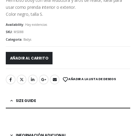
Hermoso body con tela reductora y aros de realce, ideal para
usar como prenda interior o exterior.
Color negro, talla S.
Availability:
Hay existencias
SKU:
MS088
Categoría:
Bodys
AÑADIR AL CARRITO
AÑADIR A LA LISTA DE DESEOS
SIZE GUIDE
INFORMACIÓN ADICIONAL