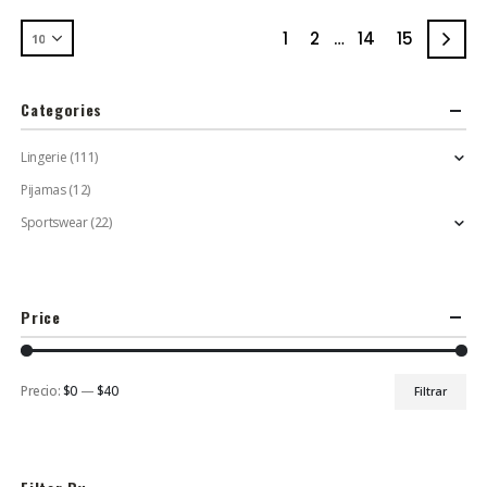
1
2
…
14
15
Categories
Lingerie
(111)
Pijamas
(12)
Sportswear
(22)
Price
Precio:
$0
—
$40
Filtrar
Precio
Precio
mínimo
máximo