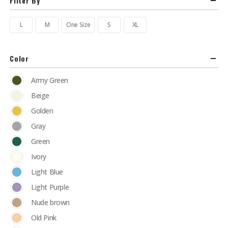
Filter By
L
M
One Size
S
XL
Color
Army Green
Beige
Golden
Gray
Green
Ivory
Light Blue
Light Purple
Nude brown
Old Pink