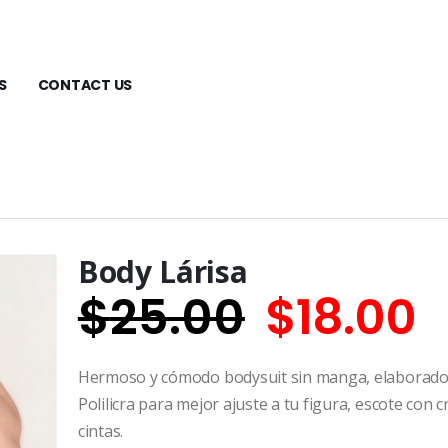
S
CONTACT US
Body Lárisa
El
E
$
25.00
$
18.00
precio
p
Hermoso y cómodo bodysuit sin manga, elaborado 
original
a
Polilicra para mejor ajuste a tu figura, escote con c
cintas.