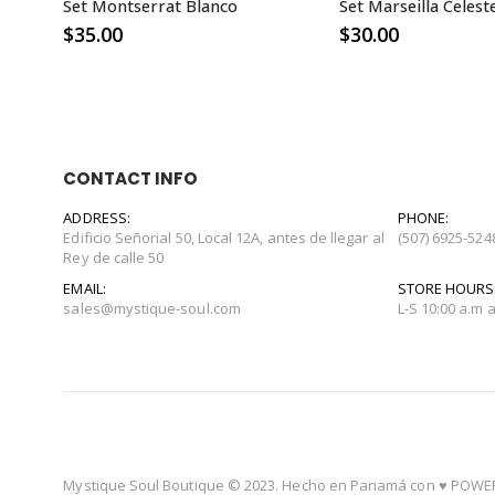
Set Montserrat Blanco
Set Marseilla Celest
$
35.00
$
30.00
CONTACT INFO
ADDRESS:
PHONE:
Edificio Señorial 50, Local 12A, antes de llegar al
(507) 6925-524
Rey de calle 50
EMAIL:
STORE HOURS
sales@mystique-soul.com
L-S 10:00 a.m 
Mystique Soul Boutique © 2023. Hecho en Panamá con ♥️
POWER