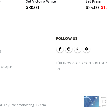
e
Set Victoria White
Set Praia
El
$
30.00
$
25.00
$
1
pre
ori
era
$25
FOLLOW US
8
:
TÉRMINOS Y CONDICIONES DEL SER
a 6:00 p.m
FAQ
ED by: Panamahosting507.com