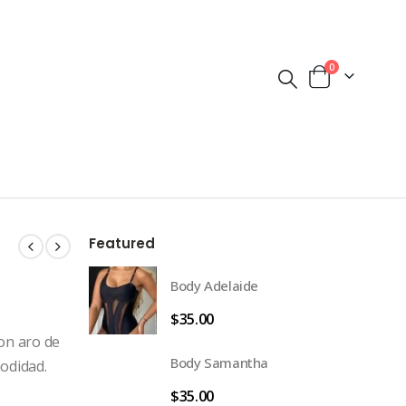
0
Featured
Body Adelaide
$
35.00
con aro de
Body Samantha
odidad.
$
35.00