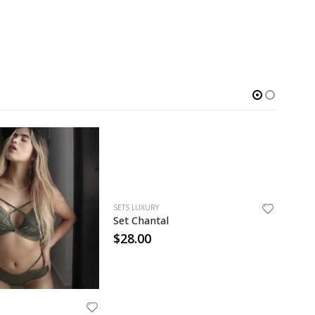
-3
SETS LUXURY
Set Chantal
$
28.00
SETS L