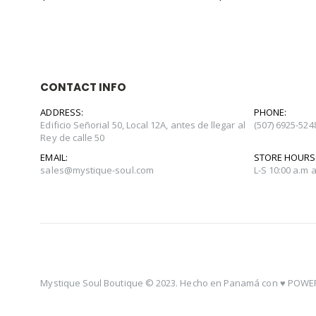
CONTACT INFO
ADDRESS:
PHONE:
Edificio Señorial 50, Local 12A, antes de llegar al
(507) 6925-524
Rey de calle 50
EMAIL:
STORE HOURS
sales@mystique-soul.com
L-S 10:00 a.m 
Mystique Soul Boutique © 2023. Hecho en Panamá con ♥️
POWER