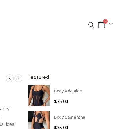
0
Featured
Body Adelaide
$
35.00
panty
e
Body Samantha
a, ideal
$
35.00