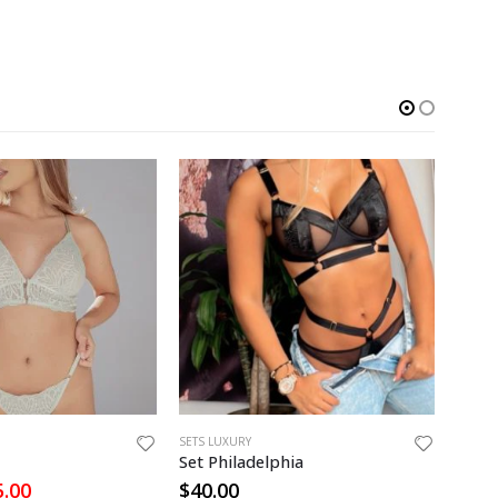
SETS LUXURY
SETS L
Set Philadelphia
Set 
El
5.00
$
40.00
$
35.