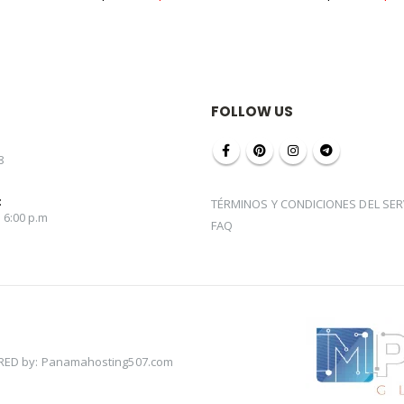
precio
precio
pre
original
actual
ori
era:
es:
era
$25.00.
$15.00.
$25
FOLLOW US
8
:
TÉRMINOS Y CONDICIONES DEL SER
a 6:00 p.m
FAQ
ED by: Panamahosting507.com