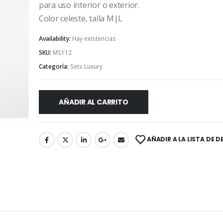
para uso interior o exterior.
Color celeste, talla M|L
Availability:
Hay existencias
SKU:
MS112
Categoría:
Sets Luxury
AÑADIR AL CARRITO
AÑADIR A LA LISTA DE 